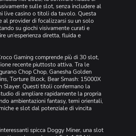
sivamente sulle slot, senza includere al
live casino o titoli da tavolo. Questa
 al provider di focalizzarsi su un solo
ando su giochi visivamente curati e
ire un’esperienza diretta, fluida e
 Croco Gaming comprende più di 30 slot,
one recente piuttosto attiva. Tra le
figurano Chop Chop, Ganesha Golden
ns, Torture Block, Bear Smash: 15000X
 Slayer. Questi titoli confermano la
tudio di ampliare rapidamente la propria
nando ambientazioni fantasy, temi orientali,
iche e slot dal potenziale di vincita
ù interessanti spicca Doggy Miner, una slot