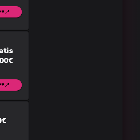
EB
atis
500€
EB
0€