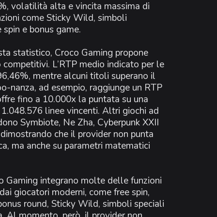
 volatilità alta e vincita massima di
nzioni come Sticky Wild, simboli
ee spin e bonus game.
ista statistico, Croco Gaming propone
o competitivi. L’RTP medio indicato per le
96,46%, mentre alcuni titoli superano il
o-nanza, ad esempio, raggiunge un RTP
ffre fino a 10.000x la puntata su una
 1.048.576 linee vincenti. Altri giochi ad
dono Symbiote, Ne Zha, Cyberpunk XXII
 dimostrando che il provider non punta
ica, ma anche su parametri matematici
co Gaming integrano molte delle funzioni
dai giocatori moderni, come free spin,
 bonus round, Sticky Wild, simboli speciali
ta. Al momento, però, il provider non