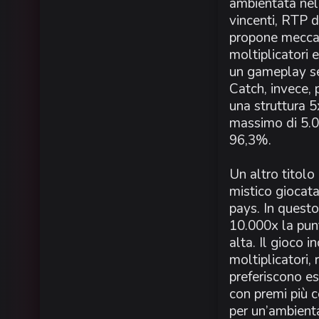
ambientata nel
vincenti, RTP d
propone meccani
moltiplicatori e
un gameplay se
Catch, invece, 
una struttura 5
massimo di 5.0
96,3%.
Un altro titolo
mistico giocata
pays. In questo
10.000x la pun
alta. Il gioco 
moltiplicatori, 
preferiscono e
con premi più c
per un’ambient