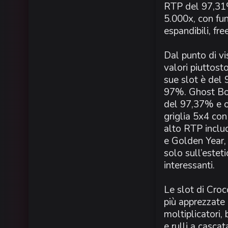
RTP del 97,31%,
5.000x, con fu
espandibili, fr
Dal punto di v
valori piuttost
sue slot è del 
97%. Ghost Bo
del 97,37% e o
griglia 5x4 con
alto RTP inclu
e Golden Year,
solo sull’estet
interessanti.
Le slot di Cro
più apprezzate 
moltiplicatori,
e rulli a casca