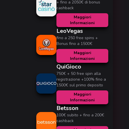
+ fino a 2050€ di bonus
cashback
Maggiori
Informazioni
LeoVegas
fino a 250 free spins +
Bonus fino a 1500€
Maggiori
Informazioni
QuiGioco
750€ + 50 free spin alla
registrazione +100% fino a
1500€ sul primo deposito
Maggiori
Informazioni
Betsson
100€ subito + fino a 200€
cashback