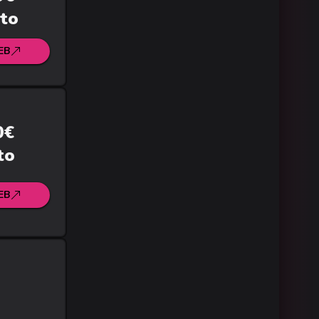
to
EB
0€
to
EB