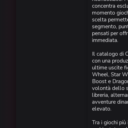
concentra esclu
momento giochi 
scelta permette
segmento, punt
pensati per offr
immediata.
Il catalogo di
con una produzi
ultime uscite 
Wheel, Star Wi
Boost e Dragon
volontà dello s
libreria, alter
avventure dinam
elevato.
Tra i giochi pi