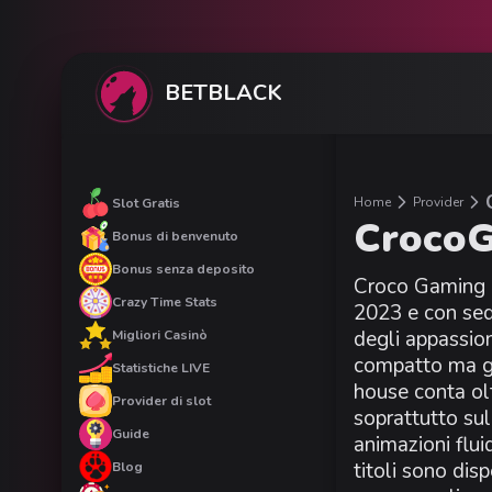
BETBLACK
Home
Provider
Slot Gratis
Croco
Bonus di benvenuto
Bonus senza deposito
Croco Gaming è
Crazy Time Stats
2023 e con sed
degli appassion
Migliori Casinò
compatto ma gi
Statistiche LIVE
house conta olt
Provider di slot
soprattutto sul
Guide
animazioni fluid
titoli sono disp
Blog