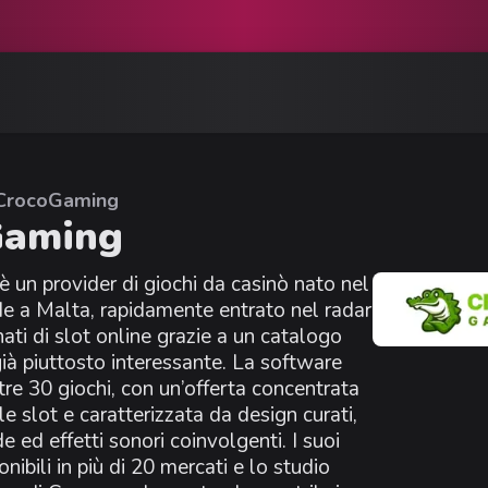
CrocoGaming
Gaming
 un provider di giochi da casinò nato nel
e a Malta, rapidamente entrato nel radar
ati di slot online grazie a un catalogo
à piuttosto interessante. La software
re 30 giochi, con un’offerta concentrata
le slot e caratterizzata da design curati,
e ed effetti sonori coinvolgenti. I suoi
onibili in più di 20 mercati e lo studio