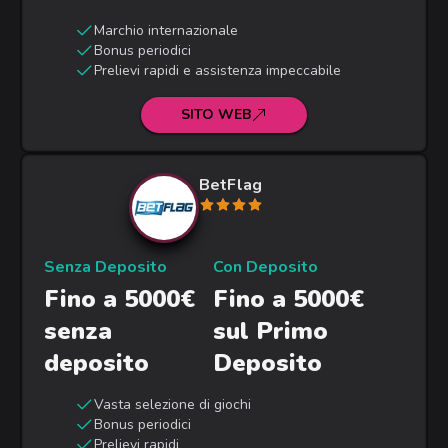
Marchio internazionale
Bonus periodici
Prelievi rapidi e assistenza impeccabile
SITO WEB
BetFlag
Senza Deposito
Con Deposito
Fino a 5000€
Fino a 5000€
senza
sul Primo
deposito
Deposito
Vasta selezione di giochi
Bonus periodici
Prelievi rapidi