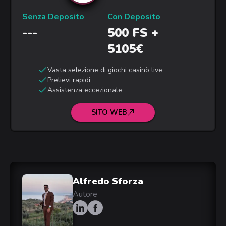
Senza Deposito
Con Deposito
---
500 FS +
5105€
Vasta selezione di giochi casinò live
Prelievi rapidi
Assistenza eccezionale
SITO WEB
Alfredo Sforza
Autore