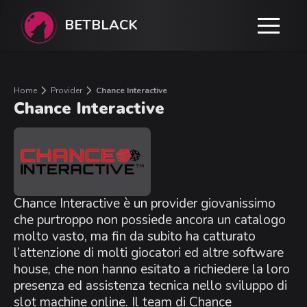
BETBLACK
Home
Provider
Chance Interactive
Chance Interactive
Chance Interactive è un provider giovanissimo
che purtroppo non possiede ancora un catalogo
molto vasto, ma fin da subito ha catturato
l’attenzione di molti giocatori ed altre software
house, che non hanno esitato a richiedere la loro
presenza ed assistenza tecnica nello sviluppo di
slot machine online. Il team di Chance