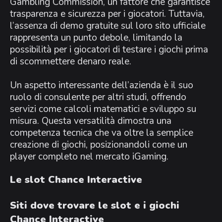
Gambling Commission, un fattore che garantisce
trasparenza e sicurezza per i giocatori. Tuttavia,
l’assenza di demo gratuite sul loro sito ufficiale
rappresenta un punto debole, limitando la
possibilità per i giocatori di testare i giochi prima
di scommettere denaro reale.
Un aspetto interessante dell’azienda è il suo
ruolo di consulente per altri studi, offrendo
servizi come calcoli matematici e sviluppo su
misura. Questa versatilità dimostra una
competenza tecnica che va oltre la semplice
creazione di giochi, posizionandoli come un
player completo nel mercato iGaming.
Le slot
Chance Interactive
Siti dove trovare le slot e i giochi
Chance Interactive