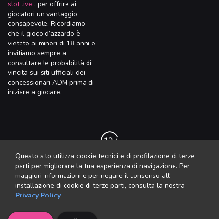
slot live
, per offrire ai
giocatori un vantaggio
consapevole. Ricordiamo
che il gioco d’azzardo è
vietato ai minori di 18 anni e
invitiamo sempre a
consultare le probabilità di
vincita sui siti ufficiali dei
concessionari ADM prima di
iniziare a giocare.
Questo sito utilizza cookie tecnici e di profilazione di terze
parti per migliorare la tua esperienza di navigazione. Per
maggiori informazioni e per negare il consenso all'
installazione di cookie di terze parti, consulta la nostra
Privacy Policy
.
Slot gratis | BetBlack © 2025 | all rights reserved | casinò online sicuri