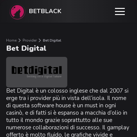
BETBLACK
Home
Provider
Bet Digital
Bet Digital
Bet Digital è un colosso inglese che dal 2007 si
erge tra i provider più in vista dell’isola. Il nome
di questa software house è un must in ogni
casinò, e di fatti si è espanso a macchia d’olio in
tutto il mondo grazie soprattutto alle sue
numerose collaborazioni di successo. Il gamplay
offerto è molto fluido, le grafiche vivide e