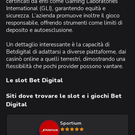
certificati da enti come Gaming Laboratories
International (GLI), garantendo equità e
sicurezza. L’azienda promuove inoltre il gioco
responsabile, offrendo strumenti come limiti di
deposito e autoesclusione.
Un dettaglio interessante è la capacità di
Betdigital di adattarsi a diverse piattaforme, dai
casinò online a quelli terrestri, dimostrando una
flessibilità che pochi provider possono vantare.
Le slot
Bet Digital
Siti dove trovare le slot e i giochi
Bet
Digital
Sportium