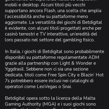
mobili e desktop. Alcuni titoli più vecchi
supportano ancora Flash, una scelta che amplia
l’accessibilità anche su piattaforme meno
aggiornate. La versatilità dei giochi di Betdigital
è evidente, con alcuni titoli progettati anche per
casinò terrestri e TV interattive, un’eredità del
loro passato nel settore del gambling fisico.
In Italia, i giochi di Betdigital sono probabilmente
disponibili su piattaforme regolamentate ADM
grazie alla partnership con Light & Wonder e
Yggdrasil. Sebbene non ci sia una sezione
dedicata, titoli come
Free Spin City
e
Blazin’ Hot
7s
potrebbero essere inclusi nei cataloghi di
operatori come LeoVegas o Snai.
Betdigital opera sotto la licenza della Malta
Gaming Authority (MGA) e i suoi giochi sono