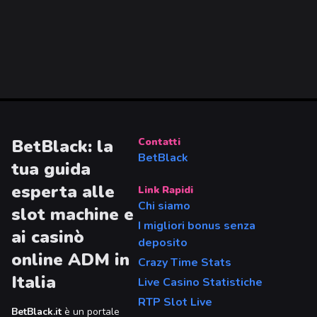
BetBlack: la
Contatti
BetBlack
tua guida
esperta alle
Link Rapidi
Chi siamo
slot machine e
I migliori bonus senza
ai casinò
deposito
online ADM in
Crazy Time Stats
Italia
Live Casino Statistiche
RTP Slot Live
BetBlack.it
è un portale