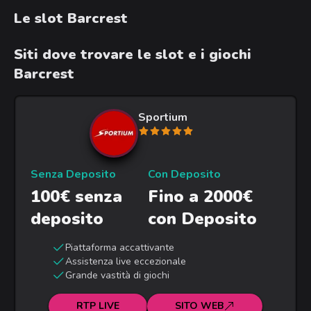
Le slot
Barcrest
Siti dove trovare le slot e i giochi
Barcrest
Sportium
Senza Deposito
Con Deposito
100€ senza
Fino a 2000€
deposito
con Deposito
Piattaforma accattivante
Assistenza live eccezionale
Grande vastità di giochi
RTP LIVE
SITO WEB