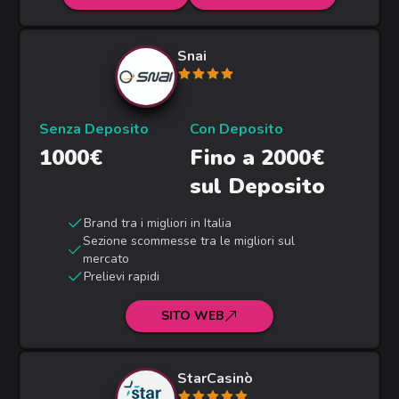
Snai
Senza Deposito
Con Deposito
1000€
Fino a 2000€
sul Deposito
Brand tra i migliori in Italia
Sezione scommesse tra le migliori sul
mercato
Prelievi rapidi
SITO WEB
StarCasinò