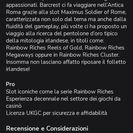
appassionati. Barcrest ci fa viaggiare nell’Antica
Roma grazie alla slot Maximus Soldier of Rome,
caratterizzata non solo dal tema ma anche dalla
fluidità del gameplay, più volte ci ha proposto un
viaggio alla ricerca del pentolone d’oro tipico
della mitologia irlandese, in titoli come:
Rainbow Riches Reels of Gold, Rainbow Riches
Megaways oppure in Rainbow Riches Cluster.
Insomma non lasciano affatto riposare il folletto
irlandese!
Pro
Slot iconiche come la serie Rainbow Riches
Esperienza decennale nel settore dei giochi da
casinò
Licenza UKGC per sicurezza e affidabilità
Recensione e Considerazioni