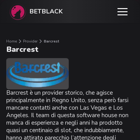
BETBLACK
Home
Provider
Barcrest
Barcrest
Barcrest è un provider storico, che agisce
principalmente in Regno Unito, senza però farsi
mancare contatti anche con Las Vegas e Los
Angeles. Il team di questa software house non
manca di esperienza e negli anni ha prodotto
quasi un centinaio di slot, che indubbiamente,
hanno attirato parecchio l’attenzione degli