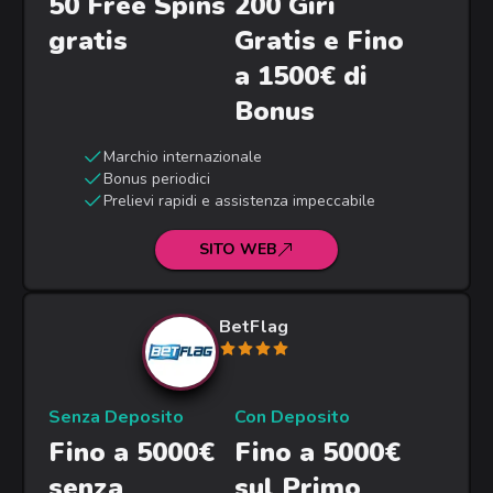
50 Free Spins
200 Giri
gratis
Gratis e Fino
a 1500€ di
Bonus
Marchio internazionale
Bonus periodici
Prelievi rapidi e assistenza impeccabile
SITO WEB
BetFlag
Senza Deposito
Con Deposito
Fino a 5000€
Fino a 5000€
senza
sul Primo