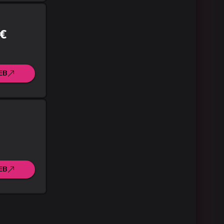
0€
EB
EB