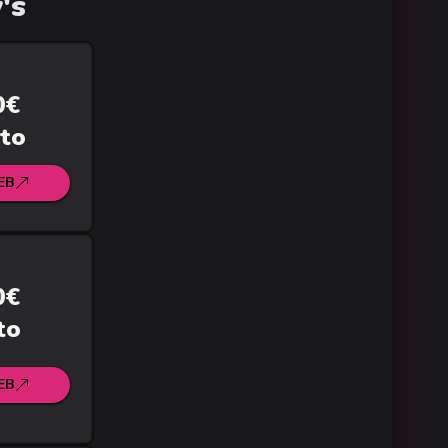
's
0€
to
EB
0€
to
EB