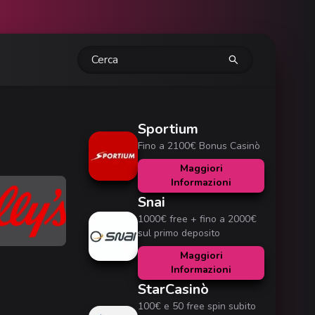
Cerca
Sportium
Fino a 2100€ Bonus Casinò
Maggiori
Informazioni
Snai
1000€ free + fino a 2000€
sul primo deposito
Maggiori
Informazioni
StarCasinò
100€ e 50 free spin subito