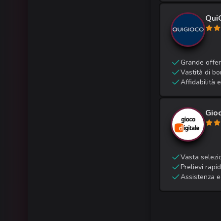
Qui
Grande offert
Vastità di bo
Affidabilità 
Gioc
Vasta selezio
Prelievi rapid
Assistenza e