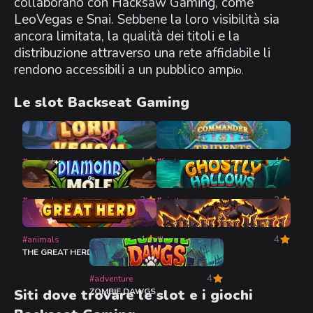
collaborano con Hacksaw Gaming, come
LeoVegas e Snai. Sebbene la loro visibilità sia
ancora limitata, la qualità dei titoli e la
distribuzione attraverso una rete affidabile li
rendono accessibili a un pubblico amp
io.
Le slot
Backseat Gaming
4
4
#
animals
#
fantasy
LORD VENOM
COMMANDER OF TRIDENTS
2
2
#
animals
#
pirates
DIAMOND MOLE
GHOSTLY HALLOWS
4
4
#
animals
#
horror
THE GREAT HERD
BORN IN HELL
4
#
adventure
ZOMBIE DAWGS
Siti dove trovare le slot e i giochi