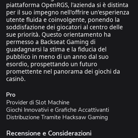
piattaforma OpenRGS, l'azienda si è distinta
per il suo impegno nell'offrire un'esperienza
utente fluida e coinvolgente, ponendo la
soddisfazione dei giocatori al centro delle
sue priorità. Questo orientamento ha
permesso a Backseat Gaming di
guadagnarsi la stima e la fiducia del
pubblico in meno di un anno dal suo
esordio, prospettando un futuro
promettente nel panorama dei giochi da
casinò.
Pro
Provider di Slot Machine
Giochi Innovativi e Grafiche Accattivanti
Distribuzione Tramite Hacksaw Gaming
Recensione e Considerazioni