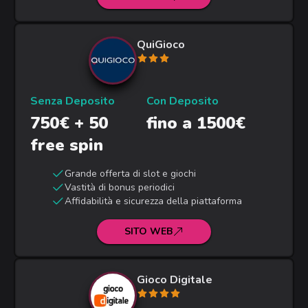
QuiGioco
Senza Deposito
Con Deposito
750€ + 50
fino a 1500€
free spin
Grande offerta di slot e giochi
Vastità di bonus periodici
Affidabilità e sicurezza della piattaforma
SITO WEB
Gioco Digitale