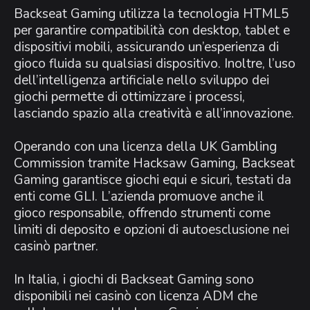
Backseat Gaming utilizza la tecnologia HTML5
per garantire compatibilità con desktop, tablet e
dispositivi mobili, assicurando un’esperienza di
gioco fluida su qualsiasi dispositivo. Inoltre, l’uso
dell’intelligenza artificiale nello sviluppo dei
giochi permette di ottimizzare i processi,
lasciando spazio alla creatività e all’innovazione.
Operando con una licenza della UK Gambling
Commission tramite Hacksaw Gaming, Backseat
Gaming garantisce giochi equi e sicuri, testati da
enti come GLI. L’azienda promuove anche il
gioco responsabile, offrendo strumenti come
limiti di deposito e opzioni di autoesclusione nei
casinò partner.
In Italia, i giochi di Backseat Gaming sono
disponibili nei casinò con licenza ADM che