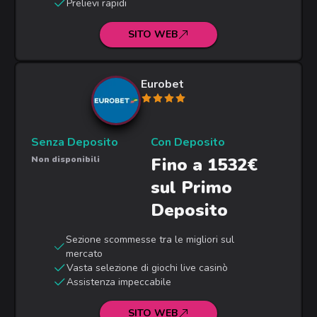
Prelievi rapidi
SITO WEB
Eurobet
Senza Deposito
Con Deposito
Non disponibili
Fino a 1532€
sul Primo
Deposito
Sezione scommesse tra le migliori sul
mercato
Vasta selezione di giochi live casinò
Assistenza impeccabile
SITO WEB