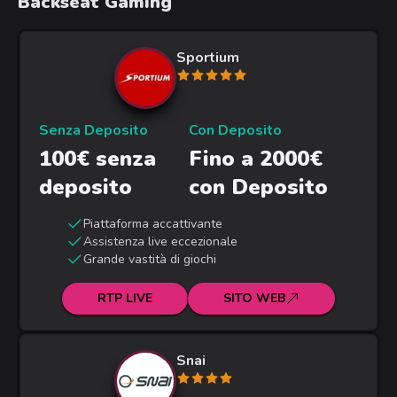
Backseat Gaming
Sportium
Senza Deposito
Con Deposito
100€ senza
Fino a 2000€
deposito
con Deposito
Piattaforma accattivante
Assistenza live eccezionale
Grande vastità di giochi
RTP LIVE
SITO WEB
Snai