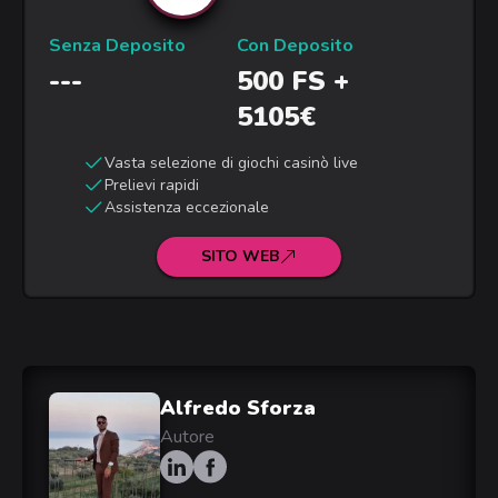
Senza Deposito
Con Deposito
---
500 FS +
5105€
Vasta selezione di giochi casinò live
Prelievi rapidi
Assistenza eccezionale
SITO WEB
Alfredo Sforza
Autore