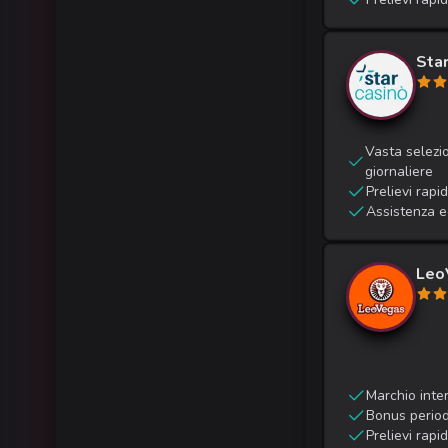
Sta
Vasta selezio
giornaliere
Prelievi rapid
Assistenza e
Leo
Marchio inte
Bonus period
Prelievi rapi