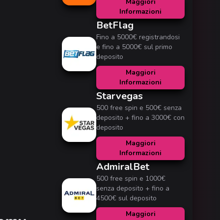
Maggiori
Informazioni
BetFlag
Fino a 5000€ registrandosi
e fino a 5000€ sul primo
deposito
Maggiori
Informazioni
Starvegas
500 free spin e 500€ senza
deposito + fino a 3000€ con
deposito
Maggiori
Informazioni
AdmiralBet
500 free spin e 1000€
senza deposito + fino a
4500€ sul deposito
Maggiori