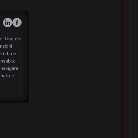
ne. Uno dei
nsioni
e ultime
nsabile,
a navigare
rmato e