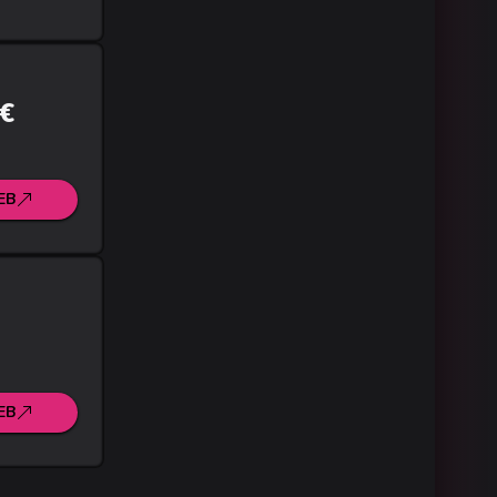
0€
EB
EB