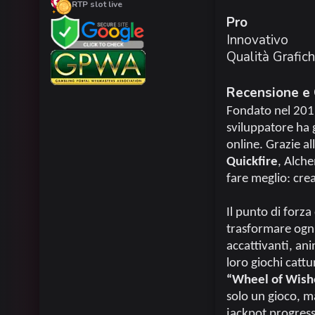
RTP slot live
Pro
Innovativo
Qualità Grafic
Recensione e 
Fondato nel 2019
sviluppatore ha g
online. Grazie a
Quickfire
, Alch
fare meglio: crea
Il punto di forz
trasformare ogni
accattivanti, an
loro giochi cattu
“Wheel of Wish
solo un gioco, m
jackpot progress