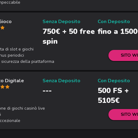
mpeccabile
Gioco
Senza Deposito
Con Deposito
750€ + 50 free
fino a 150
spin
a di slot e giochi
nus periodici
SITO W
e sicurezza della piattaforma
o Digitale
Senza Deposito
Con Deposito
---
500 FS +
5105€
ne di giochi casinò live
i
SITO W
ccezionale