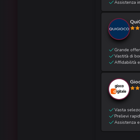
Assistenza i
Qui
Grande offert
Vastità di bo
Affidabilità 
Gioc
Vasta selezio
Prelievi rapid
Assistenza e